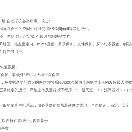
防火墙,自动抵抗各类病毒、攻击;
响,在自己的空间中可以使用FSO和jmail等其他控件;
行停止网站,自行绑定域名,修改网站缺省文档;
、RAR解压、站点重定向、mime设置、目录保护、文件保护、脚本错误设置、i
微笑面对任何用户。
助恢复数据;
重保护、软硬件/透明防火墙三重保障;
供选购，免费赠送功能强大的网站情报系统,如虎添翼般让您的网上空间发挥最大功效
能正常稳定的运行，严禁上传及运行以下程序：1）聊天室； 2）江湖游戏； 3）
业内一般的传统单机系统，服务器群前端加装硬件防火墙，全面提速，稳定、安全、
，可以自行在管理中心恢复备份。
站备案。