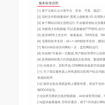
服务标准说明
[1] 基于玉林云云计算平台，安全、可靠、稳定!;
[2] 实时文件防病毒保护,黑客入侵检测,IIS 应用
[3] 各个网站以独立进程运行,不会被其他站点负载影
[4] 功能强大控制面板,可以直接修改FTP密码,自
[5] 提供WEB上传文件、恢复备份、RAR压缩
[6] 无障碍技术支持：24×7×365制技术支持，
[7] 每3分钟自动访问网站一次，监控网站运行.
[8] 自动每7天备份一次数据,用户能在管理中心自
[9] 采用独特的第六代高级虚拟主机系统、数据双
[10] 在线支付，实时开设,CDN网络加速器可
[11] 为了保证服务器上所有虚拟主机用户站点均
资源的程序。
[12] 新的主机在系统架构上重新布置，有别于
御DDOS攻击。
[13]业界完善的主机控制面板，40余项管理功能
[14]提供备案服务,空间开通后，请于7天内进行网