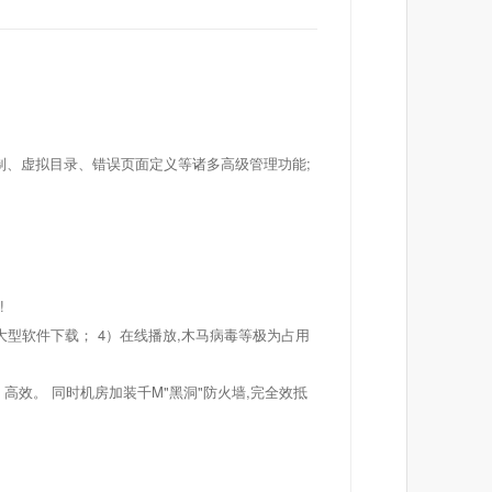
p限制、虚拟目录、错误页面定义等诸多高级管理功能;
!
大型软件下载； 4）在线播放,木马病毒等极为占用
高效。 同时机房加装千M"黑洞"防火墙,完全效抵