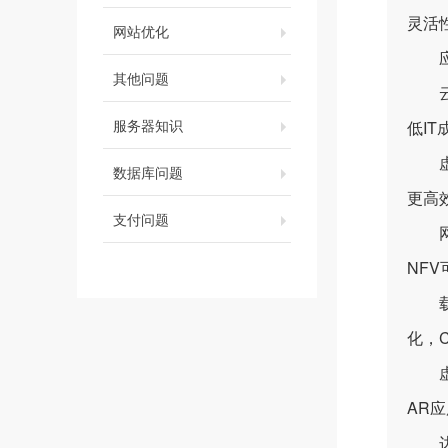
灵活
网站优化
应
其他问题
云计
服务器知识
低I
虚拟
数据库问题
更高
支付问题
网络
NF
载波
化，
虚拟
AR
边缘