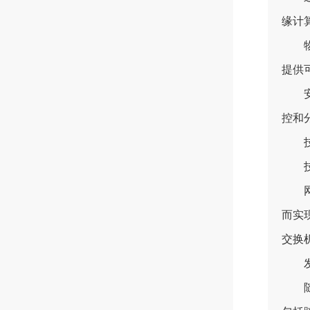
缘计
物联
提供
安全
控和
技术
技
网络
而实
交换
发
随着