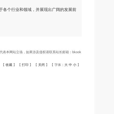
。
用于各个行业和领域，并展现出广阔的发展前
表本网站立场，如果涉及侵权请联系站长邮箱：bkook
 【
收藏
】 【
打印
】 【
关闭
】 【 字体：
大
中
小
】