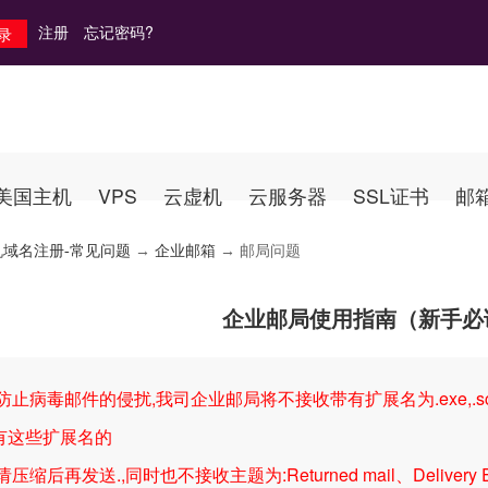
注册
忘记密码?
美国主机
VPS
云虚机
云服务器
SSL证书
邮
机域名注册-常见问题
→
企业邮箱
→ 邮局问题
企业邮局使用指南（新手必
止病毒邮件的侵扰,我司企业邮局将不接收带有扩展名为.exe,.scr,.c
有这些扩展名的
压缩后再发送.,同时也不接收主题为:Returned mail、Delivery Erro