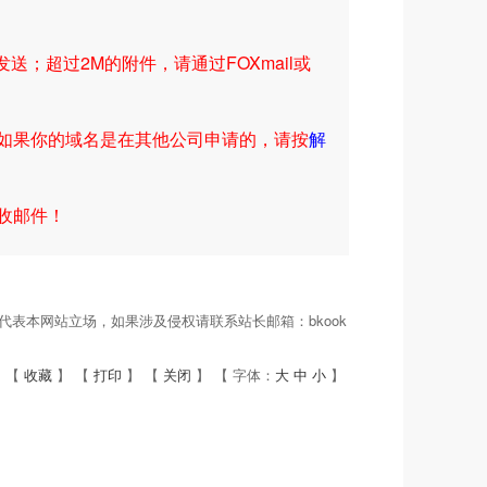
；超过2M的附件，请通过FOXmail或
；如果你的域名是在其他公司申请的，请按
解
收邮件！
表本网站立场，如果涉及侵权请联系站长邮箱：bkook
 【
收藏
】 【
打印
】 【
关闭
】 【 字体：
大
中
小
】