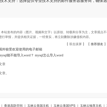
技术支持：选择提供专业技术支持的邮件服务器服务商，确保遇
：本站发布的内容（图片、视频和文字）以原创、转载和分享为主，文章观点不代
om进行举报，并提供相关证据，一经查实，将立刻删除涉嫌侵权内容。
【 双击滚屏 】 【
推荐朋友
】
国外较受欢迎使用的电子邮箱
mysql能不能导入word？ mysql怎么导入word
文章
文章。
|
香港高防空间
|
玉林云美国主机
|
玉林云美国VPS
|
玉林云独享主机
|