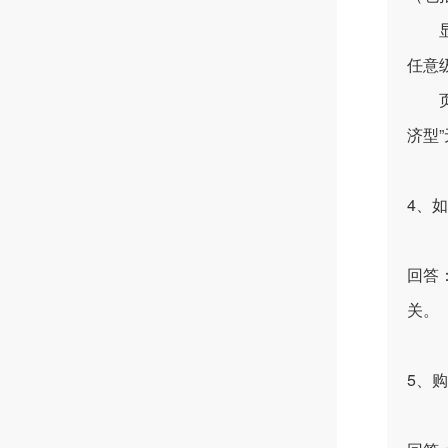
显示
任意
页面
济型
4、
回答
关。
5、