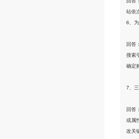
回答
站依
6、
回答
搜索
确定
7、
回答
或属
改关