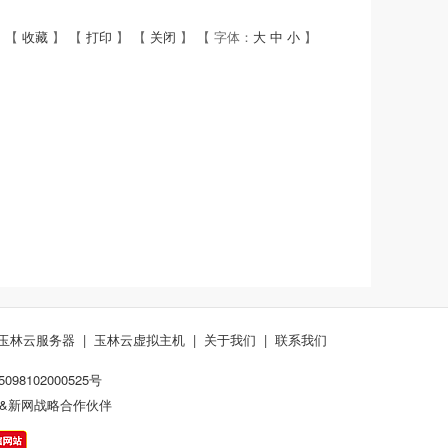
 【
收藏
】 【
打印
】 【
关闭
】 【 字体：
大
中
小
】
玉林云服务器
|
玉林云虚拟主机
|
关于我们
|
联系我们
98102000525号
&新网战略合作伙伴