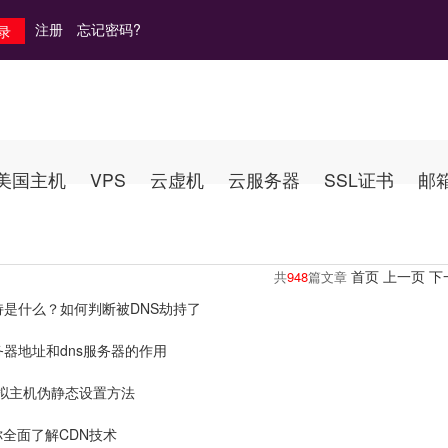
注册
忘记密码?
美国主机
VPS
云虚机
云服务器
SSL证书
邮
首页
上一页
下
共
948
篇文章
持是什么？如何判断被DNS劫持了
务器地址和dns服务器的作用
x虚拟主机伪静态设置方法
全面了解CDN技术