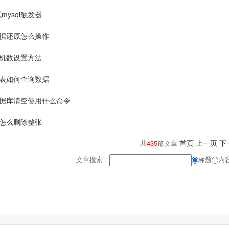
mysql触发器
l数据还原怎么操作
l随机数设置方法
l分表如何查询数据
l数据库清空使用什么命令
l表怎么删除整张
首页
上一页
下
共
435
篇文章
文章搜索：
标题
内