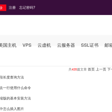
注册
忘记密码?
美国主机
VPS
云虚机
云服务器
SSL证书
邮
首页
上一页
下
共
435
篇文章
l字段长度查询方法
l删去一行使用什么命令
l压缩版的基本安装方法
ql中怎么插入图片