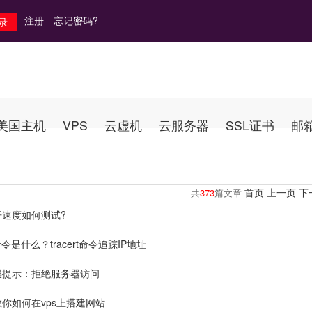
注册
忘记密码?
美国主机
VPS
云虚机
云服务器
SSL证书
邮
首页
上一页
下
共
373
篇文章
开速度如何测试?
rt命令是什么？tracert命令追踪IP地址
误提示：拒绝服务器访问
你如何在vps上搭建网站