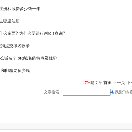
域名注册和续费多少钱一年
域名去哪里注册
是什么东西? 为什么要进行whois查询?
搜狗提交域名收录
是什么域名？.org域名的特点及优势
名和邮箱要多少钱
首页
上一页
下
共
704
篇文章
文章搜索：
标题
内