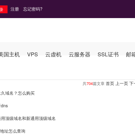
注册
忘记密码?
美国主机
VPS
云虚机
云服务器
SSL证书
邮
首页
上一页
下
共
704
篇文章
永久域名？怎么购买
dns
通用顶级域名和新通用顶级域名
p地址怎么查询